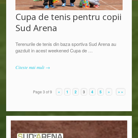
Cupa de tenis pentru copii
Sud Arena
Terenurile de tenis din baza sportiva Sud Arena au
gazduit in acest weekened Cupa de …
Citeste mai mult →
Page 3 of 9
«
1
2
3
4
5
»
» »