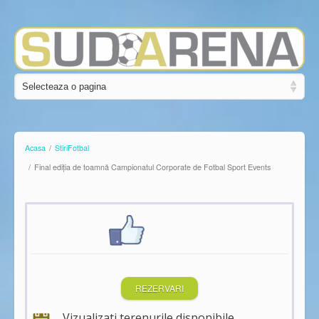
Acasa
/
Stiri
Fotbal
/
Final ediția de toamnă Campionatul Corporate de Fotbal Sport Events
REZERVARI
Vizualizati terenurile disponibile