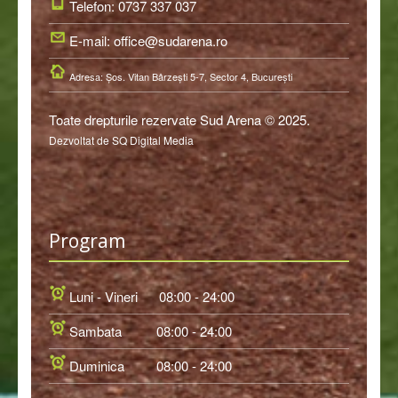
Telefon: 0737 337 037
E-mail: office@sudarena.ro
Adresa: Şos. Vitan Bârzeşti 5-7, Sector 4, Bucureşti
Toate drepturile rezervate Sud Arena © 2025.
Dezvoltat de SQ Digital Media
Program
Luni - Vineri
08:00 - 24:00
Sambata
08:00 - 24:00
Duminica
08:00 - 24:00