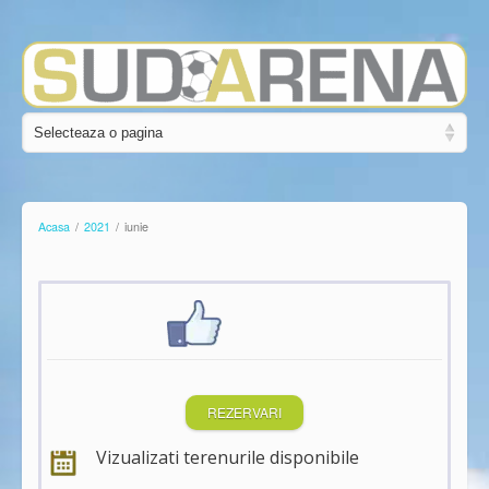
Acasa
/
2021
/
iunie
REZERVARI
Vizualizati terenurile disponibile